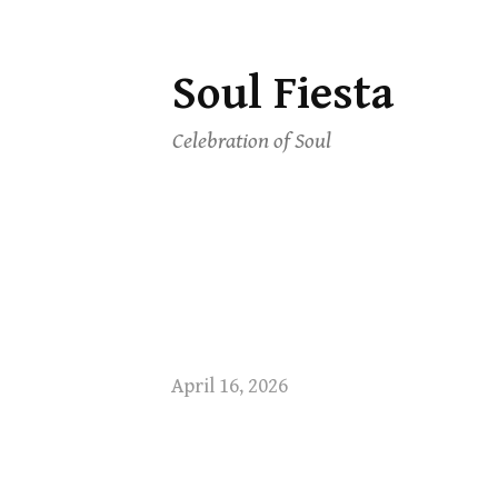
Soul Fiesta
Skip
to
Celebration of Soul
content
April 16, 2026