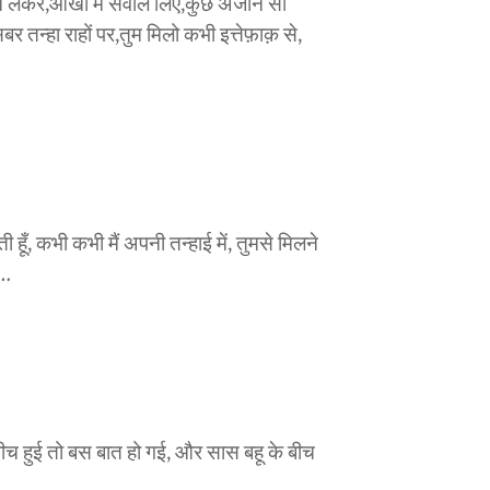
चान लेकर,आँखो में सवाल लिए,कुछ अंजान सी
न्हा राहों पर,तुम मिलो कभी इत्तेफ़ाक़ से,
ी हूँ, कभी कभी मैं अपनी तन्हाई में, तुमसे मिलने
स…
ी बीच हुई तो बस बात हो गई, और सास बहू के बीच